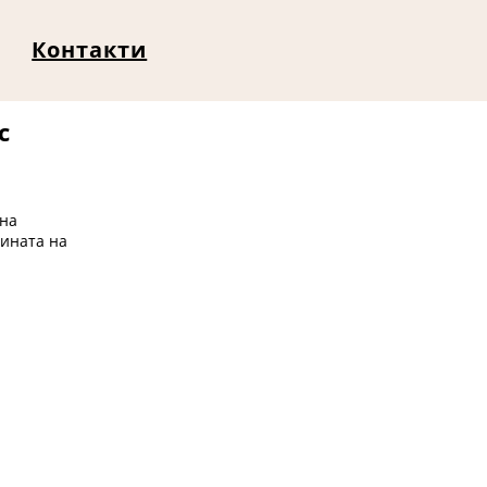
Контакти
с
 на
лината на