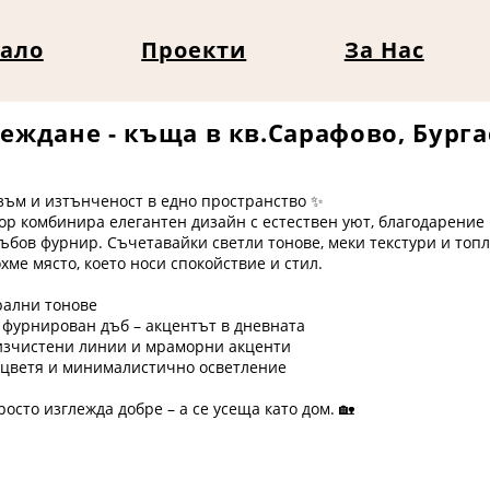
ало
Проекти
За Нас
еждане - къща в кв.Сарафово, Бурга
ъм и изтънченост в едно пространство ✨
р комбинира елегантен дизайн с естествен уют, благодарение
ъбов фурнир. Съчетавайки светли тонове, меки текстури и топ
хме място, което носи спокойствие и стил.
рални тонове
 фурнирован дъб – акцентът в дневната
с изчистени линии и мраморни акценти
и цветя и минималистично осветление
осто изглежда добре – а се усеща като дом. 🏡