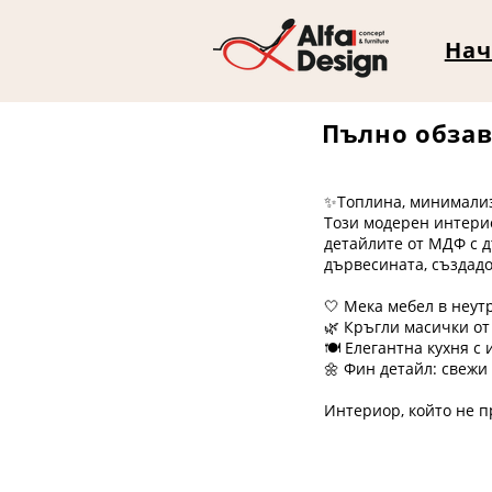
Нач
Пълно обзав
✨Топлина, минимализ
Този модерен интерио
детайлите от МДФ с д
дървесината, създадо
🤍 Мека мебел в неут
🌿 Кръгли масички от
🍽️ Елегантна кухня 
🌼 Фин детайл: свеж
Интериор, който не пр